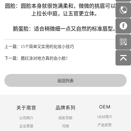
圆脸：圆脸本身就很饱满柔和，微微的挑眉可以视觉
上拉长中庭，让五官更立体。
鹅蛋脸：适合稍微细一点又自然的标准眉型。
上一篇：15个简单又实用的化妆小技巧
下一篇：腮红涂对地方真的会小脸！
返回列表
OEM
关于南宫
品牌系列
OEM简介
公司简介
炫彩芬龄
产品优势
企业荣誉
可绮