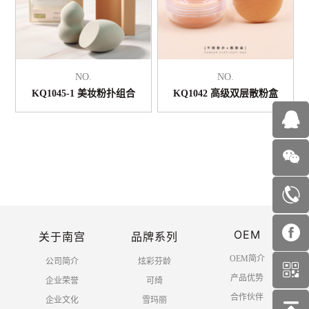
NO.
NO.
KQ1045-1 美妆粉扑组合
KQ1042 高级双层散粉盒
OEM
共 1 页 10 条
关于南宫
品牌系列
OEM简介
公司简介
炫彩芬龄
产品优势
企业荣誉
可绮
合作伙伴
企业文化
雪玛丽