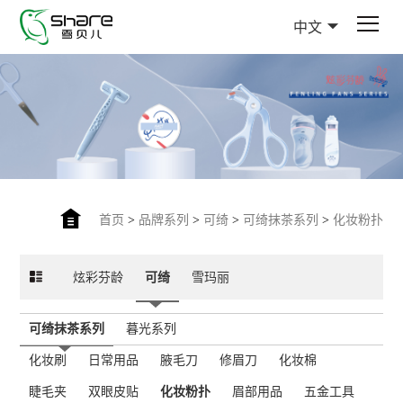
中文
首页
>
品牌系列
>
可绮
>
可绮抹茶系列
>
化妆粉扑
炫彩芬龄
可绮
雪玛丽
可绮抹茶系列
暮光系列
化妆刷
日常用品
腋毛刀
修眉刀
化妆棉
睫毛夹
双眼皮贴
化妆粉扑
眉部用品
五金工具