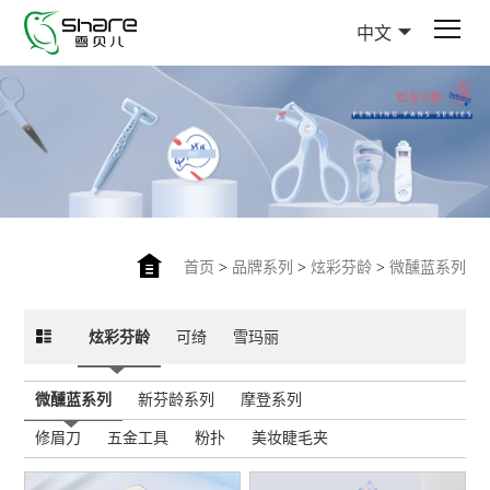
中文
首页
>
品牌系列
>
炫彩芬龄
>
微醺蓝系列
炫彩芬龄
可绮
雪玛丽
微醺蓝系列
新芬龄系列
摩登系列
修眉刀
五金工具
粉扑
美妆睫毛夹