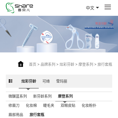
中文
首页
>
品牌系列
>
炫彩芬龄
>
摩登系列
>
旅行套瓶
炫彩芬龄
可绮
雪玛丽
微醺蓝系列
新芬龄系列
摩登系列
修眉刀
化妆棉
睫毛夹
双眼皮贴
化妆粉扑
眉部用品
旅行套瓶