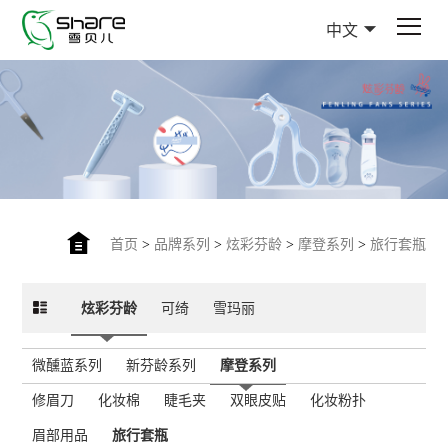
中文
首页
>
品牌系列
>
炫彩芬龄
>
摩登系列
>
旅行套瓶
炫彩芬龄
可绮
雪玛丽
微醺蓝系列
新芬龄系列
摩登系列
修眉刀
化妆棉
睫毛夹
双眼皮贴
化妆粉扑
眉部用品
旅行套瓶