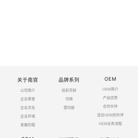
热烈庆祝中国共产党建党100周年
2021-06
-30
OEM
关于南宫
品牌系列
共 1 页 10 条
OEM简介
公司简介
炫彩芬龄
产品优势
企业荣誉
可绮
合作伙伴
企业文化
雪玛丽
适合OEM的伙伴
企业环境
OEM业务流程
发展历程